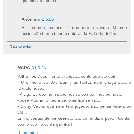
gostos são gostos.
Anónimo
2.6.26
Eu também, por isso é que não a vendia. Mesmo
assim não tem o talento natural da Fafá de Belém.
Responder
MCRC
31.5.26
Valha-nos Deus! Tanto branqueamento que até dói!
- O dinheiro do Bad Bunny às tantas nem chega para o
relvado novo...
- A Liga Europa nem sabemos se competimos ou não...
- José Mourinho não é certo se fica se vai...
- Sidny Cabral que nem tem jogado, não sei se valerá os
9M...
Enfim, contas de merceeiro... Ou, como diz o povo: "Contar
com o ovo no cu da galinha"!
Responder