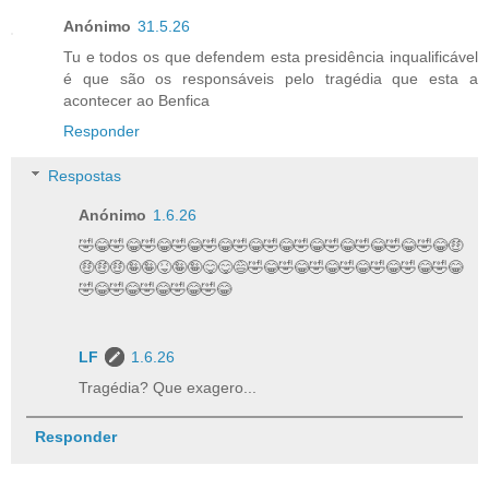
Anónimo
31.5.26
Tu e todos os que defendem esta presidência inqualificável
é que são os responsáveis pelo tragédia que esta a
acontecer ao Benfica
Responder
Respostas
Anónimo
1.6.26
🤣😂🤣😂🤣😂🤣😂🤣😂🤣😂🤣😂🤣😂🤣😂🤣😂🤣😂🤣😂🤑
🤑🤑🤑🤪🤪😝🤪🤪😋😋😅🤣😂🤣😂🤣😂🤣😂🤣😂🤣😂🤣😂
🤣😂🤣😂🤣😂🤣😂🤣😂
LF
1.6.26
Tragédia? Que exagero...
Responder