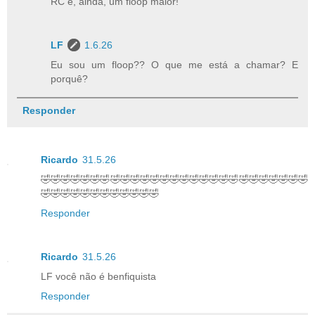
RC é, ainda, um floop maior!
LF
1.6.26
Eu sou um floop?? O que me está a chamar? E
porquê?
Responder
Ricardo
31.5.26
🤣🤣🤣🤣🤣🤣🤣🤣🤣🤣🤣🤣🤣🤣🤣🤣🤣🤣🤣🤣🤣🤣🤣🤣🤣🤣🤣
🤣🤣🤣🤣🤣🤣🤣🤣🤣🤣🤣🤣
Responder
Ricardo
31.5.26
LF você não é benfiquista
Responder