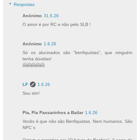
Respostas
Anónimo
31.5.26
O amor é por RC e não pelo SLB !
Anónimo
1.6.26
Só os alucinados são "benfiquistas", que ninguém
tenha dúvidas!
🤗🤗🤗🤗🤗
LF
1.6.26
Sou sim!
Pia, Pia Passarinhos a Bailar
1.6.26
Vocês é que não são Benfiquistas. Nem humanos. São
NPC´s