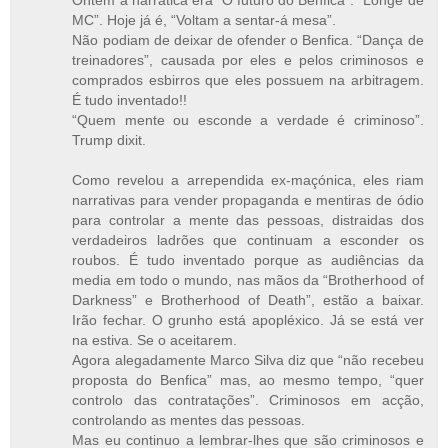
Ontem a narratica era “O futuro do Benfica”. “Longe de
MC”. Hoje já é, “Voltam a sentar-á mesa”.
Não podiam de deixar de ofender o Benfica. “Dança de
treinadores”, causada por eles e pelos criminosos e
comprados esbirros que eles possuem na arbitragem.
É tudo inventado!!
“Quem mente ou esconde a verdade é criminoso”.
Trump dixit.
Como revelou a arrependida ex-maçónica, eles riam
narrativas para vender propaganda e mentiras de ódio
para controlar a mente das pessoas, distraidas dos
verdadeiros ladrões que continuam a esconder os
roubos. É tudo inventado porque as audiências da
media em todo o mundo, nas mãos da “Brotherhood of
Darkness” e Brotherhood of Death”, estão a baixar.
Irão fechar. O grunho está apopléxico. Já se está ver
na estiva. Se o aceitarem.
Agora alegadamente Marco Silva diz que “não recebeu
proposta do Benfica” mas, ao mesmo tempo, “quer
controlo das contratações”. Criminosos em acção,
controlando as mentes das pessoas.
Mas eu continuo a lembrar-lhes que são criminosos e