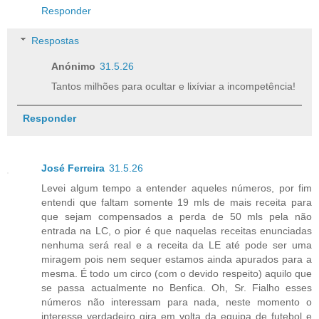
Responder
Respostas
Anónimo
31.5.26
Tantos milhões para ocultar e lixíviar a incompetência!
Responder
José Ferreira
31.5.26
Levei algum tempo a entender aqueles números, por fim
entendi que faltam somente 19 mls de mais receita para
que sejam compensados a perda de 50 mls pela não
entrada na LC, o pior é que naquelas receitas enunciadas
nenhuma será real e a receita da LE até pode ser uma
miragem pois nem sequer estamos ainda apurados para a
mesma. É todo um circo (com o devido respeito) aquilo que
se passa actualmente no Benfica. Oh, Sr. Fialho esses
números não interessam para nada, neste momento o
interesse verdadeiro gira em volta da equipa de futebol e