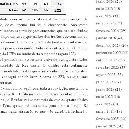
junho 2026
(21)
maio 2026
(40)
abril 2026
(38)
sfeito com os quatro títulos da equipa principal de
março 2026
(35)
que, deles, apenas um foi o campeonato. Não estão
ilizadas as participações europeias, que não são títulos,
fevereiro 2026
(29)
 importantes do que muitos dos troféus que constam do
janeiro 2026
(43)
 sabemos, foram dois quartos-de-final e uns oitavos-de-
dezembro 2025
(26)
Campeões, com muito dinheiro a entrar, e subida até ao
novembro 2025
(35)
g da UEFA no início desta temporada (agora 13º).
l profissional, no restante universo benfiquista títulos
outubro 2025
(38)
mandato de Rui Costa. O quadro está certamente
setembro 2025
(39)
do modalidades das quais não tenho todos os registos.
agosto 2025
(33)
e consegui contabilizar. A soma dá 223, ou seja, uma
julho 2025
(27)
por ano.
róximo, afirmo aqui, com toda a convicção, que tenho a
junho 2025
(28)
ue, com Rui Costa na presidência, até outubro de 2029,
maio 2025
(16)
onal, o Benfica vai somar mais do que os quatro títulos
abril 2025
(18)
 Deus quiser, cá estaremos para tirar a limpo. Se
nar nesta afirmação (o que não acredito), fecharei o
março 2025
(19)
fevereiro 2025
(32)
janeiro 2025
(36)