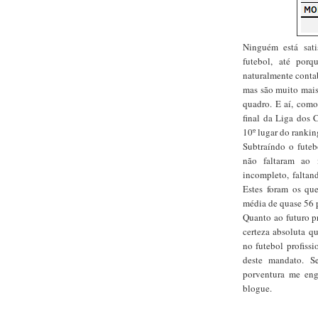
Ninguém está sati
futebol, até por
naturalmente contab
mas são muito mais
quadro. E aí, como
final da Liga dos 
10º lugar do rankin
Subtraíndo o futebo
não faltaram ao 
incompleto, faltan
Estes foram os qu
média de quase 56 
Quanto ao futuro p
certeza absoluta q
no futebol profissi
deste mandato. Se
porventura me enga
blogue.