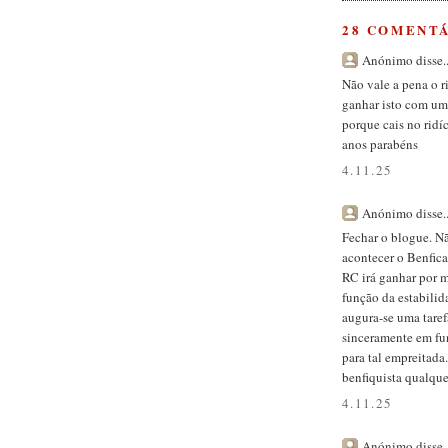
28 COMENTÁ
Anónimo disse..
Não vale a pena o r
ganhar isto com uma
porque cais no ridí
anos parabéns
4.11.25
Anónimo disse..
Fechar o blogue. Nã
acontecer o Benfica
RC irá ganhar por m
função da estabilid
augura-se uma taref
sinceramente em fu
para tal empreitada
benfiquista qualquer
4.11.25
Anónimo disse..