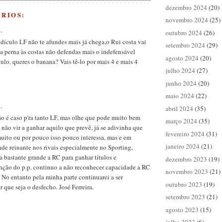
dezembro 2024
(20)
RIOS:
novembro 2024
(25)
.
outubro 2024
(26)
idículo LF não te afundes mais já chega,o Rui costa vai
setembro 2024
(29)
 perna às costas não defendas mais o indefensável
agosto 2024
(20)
culo, queres o banana? Vais tê-lo por mais 4 e mais 4
julho 2024
(27)
junho 2024
(20)
maio 2024
(22)
.
abril 2024
(35)
o é caso p'ra tanto LF, mas olhe que pode muito bem
março 2024
(35)
 não vir a ganhar aquilo que prevê, já se adivinha que
fevereiro 2024
(31)
uito ou por pouco isso pouco interessa, mas e em
janeiro 2024
(21)
ade reinante nos rivais especialmente no Sporting,
a bastante grande a RC para ganhar títulos e
dezembro 2023
(19)
nção do p.p. continuo a não reconhecer capacidade a RC
novembro 2023
(21)
. No entanto pela minha parte continuarei a ser
outubro 2023
(19)
 que seja o desfecho. José Ferreira.
setembro 2023
(21)
agosto 2023
(15)
.