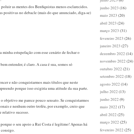
julho 2023
(6)
poluir as mentes dos Benfiquistas menos esclarecidos.
junho 2023
(16)
s positivas no debacle (mais do que anunciado, diga-se)
maio 2023
(20)
abril 2023
(24)
março 2023
(31)
fevereiro 2023
(26)
janeiro 2023
(27)
a minha estupefação com esse cenário de fechar o
dezembro 2022
(14)
novembro 2022
(24)
 bem entender, é claro. A casa é sua, somos só
outubro 2022
(21)
setembro 2022
(18)
ncer e não conquistarmos mais títulos que neste
agosto 2022
(14)
eendo porque isso exigiria uma atitude da sua parte.
julho 2022
(13)
junho 2022
(9)
 o objetivo me parece pouco sensato. Se conquistarmos
onais e nenhum outro troféu, por exemplo, creio que
maio 2022
(17)
 relativo sucesso.
abril 2022
(25)
março 2022
(25)
 porque o seu apoio a Rui Costa é legítimo! Apenas há
fevereiro 2022
(25)
 consigo.