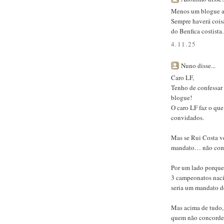
Menos um blogue a 
Sempre haverá coisa
do Benfica costista.
4.11.25
Nuno disse...
Caro LF,
Tenho de confessar 
blogue!
O caro LF faz o que
convidados.
Mas se Rui Costa ve
mandato… não compr
Por um lado porque
3 campeonatos naci
seria um mandato de
Mas acima de tudo,
quem não concorde