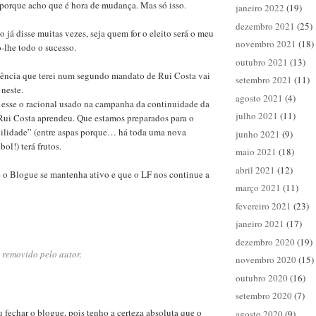
 porque acho que é hora de mudança. Mas só isso.
janeiro 2022
(19)
dezembro 2021
(25)
 já disse muitas vezes, seja quem for o eleito será o meu
novembro 2021
(18)
o-lhe todo o sucesso.
outubro 2021
(13)
gência que terei num segundo mandato de Rui Costa vai
setembro 2021
(11)
 neste.
agosto 2021
(4)
 esse o racional usado na campanha da continuidade da
julho 2021
(11)
 Rui Costa aprendeu. Que estamos preparados para o
abilidade” (entre aspas porque… há toda uma nova
junho 2021
(9)
bol!) terá frutos.
maio 2021
(18)
abril 2021
(12)
e o Blogue se mantenha ativo e que o LF nos continue a
março 2021
(11)
fevereiro 2021
(23)
janeiro 2021
(17)
dezembro 2020
(19)
 removido pelo autor.
novembro 2020
(15)
outubro 2020
(16)
setembro 2020
(7)
 fechar o blogue, pois tenho a certeza absoluta que o
agosto 2020
(9)