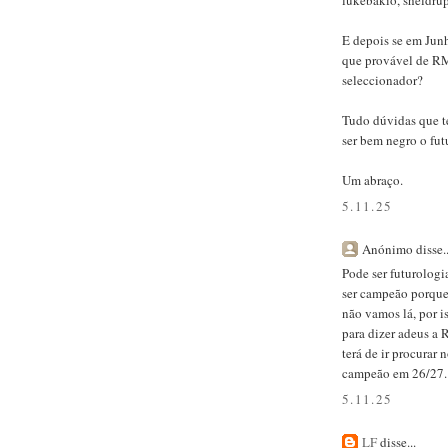
lukebakio, sheldrup
E depois se em Jun
que provável de RM 
seleccionador?
Tudo dúvidas que t
ser bem negro o futu
Um abraço.
5.11.25
Anónimo disse..
Pode ser futurologi
ser campeão porqu
não vamos lá, por 
para dizer adeus a
terá de ir procurar 
campeão em 26/27. 
5.11.25
LF
disse...