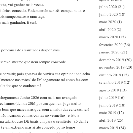
sta, vai ganhar mais vezes.
julho 2020
(21)
itórias, concedo. Podem então ser três campeonatos e
junho 2020
(18)
dois campeonatos e uma taça.
maio 2020
(1)
 mais ganhador. E será.
abril 2020
(2)
março 2020
(15)
.
fevereiro 2020
(36)
 por causa dos resultados desportivos.
janeiro 2020
(21)
dezembro 2019
(20)
 escreve, mesmo que nem sempre concorde.
novembro 2019
(20)
 permitir, pois gostava de ouvir a sua opinião: não acha
outubro 2019
(12)
"meter-se nas mãos" de JM cegamente tal como fez com
setembro 2019
(12)
ultados que se conhecem?
agosto 2019
(13)
 chegarmos a Junho 2026 com mais um avançado
julho 2019
(16)
precisamos (demos 20M por um que nem joga muito
junho 2019
(10)
 bom que marca mas que, com a maior das certezas, terá
maio 2019
(12)
 não ficarmos com as contas no vermelho - e isto a
abril 2019
(25)
a tal...), outro DE (mais um para o cemitério - só dahl e
) e um extremo mas aí até concedo pq só temos
março 2019
(24)