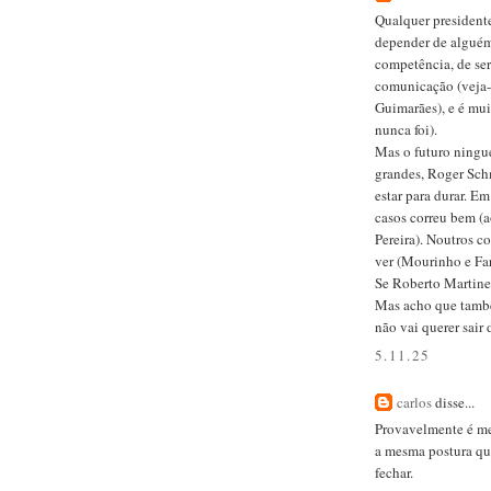
Qualquer president
depender de alguém
competência, de ser
comunicação (veja-
Guimarães), e é mui
nunca foi).
Mas o futuro ningu
grandes, Roger Sch
estar para durar. E
casos correu bem (
Pereira). Noutros c
ver (Mourinho e Far
Se Roberto Martine
Mas acho que tamb
não vai querer sair 
5.11.25
carlos
disse...
Provavelmente é me
a mesma postura qu
fechar.