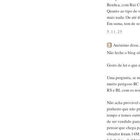
Benfica, com Rui Co
Quanto ao tipo de v
mais nada. Ou até 
Em suma, tem de ser
5.11.25
Anónimo disse..
Não feche o blog só
Gosto de ler o que
Uma pergunta, se me
muito perigoso RC 
RS e BL com os res
Não acha provável
pinheiro que não 
tempo e temos outro
de ser vendido para
pensar que chega par
obrador foram 14M!