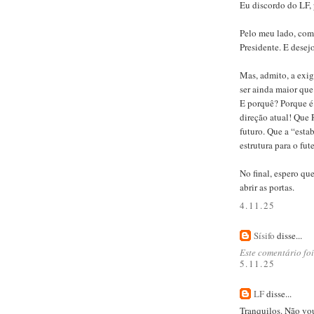
Eu discordo do LF,
Pelo meu lado, como
Presidente. E desej
Mas, admito, a exi
ser ainda maior que
E porquê? Porque é
direção atual! Que
futuro. Que a “est
estrutura para o fute
No final, espero qu
abrir as portas.
4.11.25
Sísifo
disse...
Este comentário foi
5.11.25
LF
disse...
Tranquilos. Não vou