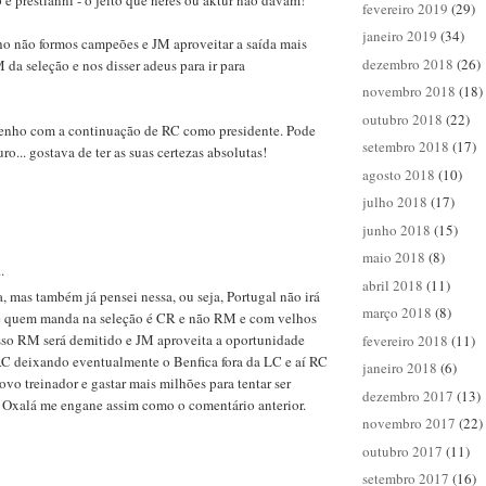
 e prestianni - o jeito que neres ou aktur não davam!
fevereiro 2019
(29)
janeiro 2019
(34)
ho não formos campeões e JM aproveitar a saída mais
dezembro 2018
(26)
da seleção e nos disser adeus para ir para
novembro 2018
(18)
outubro 2018
(22)
enho com a continuação de RC como presidente. Pode
setembro 2018
(17)
ro... gostava de ter as suas certezas absolutas!
agosto 2018
(10)
julho 2018
(17)
junho 2018
(15)
maio 2018
(8)
.
abril 2018
(11)
a, mas também já pensei nessa, ou seja, Portugal não irá
março 2018
(8)
e quem manda na seleção é CR e não RM e com velhos
isso RM será demitido e JM aproveita a oportunidade
fevereiro 2018
(11)
 RC deixando eventualmente o Benfica fora da LC e aí RC
janeiro 2018
(6)
novo treinador e gastar mais milhões para tentar ser
dezembro 2017
(13)
Oxalá me engane assim como o comentário anterior.
novembro 2017
(22)
outubro 2017
(11)
setembro 2017
(16)