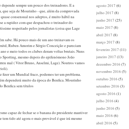
e depende sempre um pouco dos treinadores. E a
agosto 2017
(6)
, que seja de Mourinho - que, além da comprovada
julho 2017
(8)
 quase consensual nos adeptos, é muito hábil na
junho 2017
(25)
se a rapidez com que despachou o treinador do
maio 2017
(8)
tíssimo respeitado pelos jornalistas (coisa que Lage
abril 2017
(8)
ém sabe. Há pouco mais de um ano treinavam os
março 2017
(8)
mitd, Ruben Amorim e Sérgio Conceição e pareciam
fevereiro 2017
(11)
m ano e meio todos os clubes deram voltas brutais. Nuns
janeiro 2017
(13)
ao Sporting, mesmo depois do epifenómono João
orreu mal ( Vitor Bruno, Anselmi, Lage). Noutros vamos
dezembro 2016
(7)
ioli).
novembro 2016
(5)
z fizer um Mundial fraco, podemos ter um problema.
outubro 2016
(5)
ém dependerá muito da época do Benfica. Mourinho
do Benfica sem títulos
setembro 2016
(3)
agosto 2016
(1)
julho 2016
(4)
junho 2016
(5)
smo capaz de fechar se o banana do presidente mantiver
maio 2016
(6)
e tem tido até agora o mais provável é que irá mesmo
abril 2016
(5)